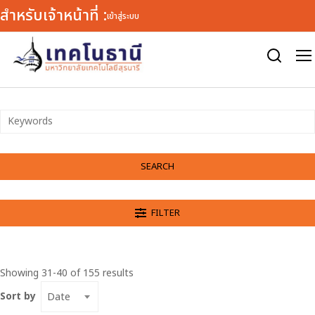
สำหรับเจ้าหน้าที่ :
เข้าสู่ระบบ
Warning
: defined() expects exactly 1 parameter, 2 given in
/var/www/html/tn/wp-includes/load.php
on line
1772
SEARCH
FILTER
Showing 31-40 of 155 results
Sort by
Date