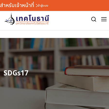
สำหรับเจ้าหน้าที่ :
เข้าสู่ระบบ
Warning
: defined() expects exactly 1 parameter, 2 given in
/var/www/html/tn/wp-includes/load.php
on line
1772
SDGs17