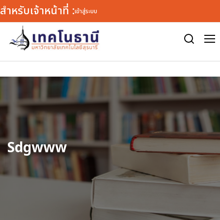
สำหรับเจ้าหน้าที่ :
เข้าสู่ระบบ
Warning
: defined() expects exactly 1 parameter, 2 given in
/var/www/html/tn/wp-includes/load.php
on line
1772
Sdgwww